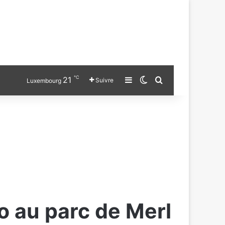
℃
21
Sidebar (barre latérale)
Switch skin
Chercher
Suivre
Luxembourg
o au parc de Merl