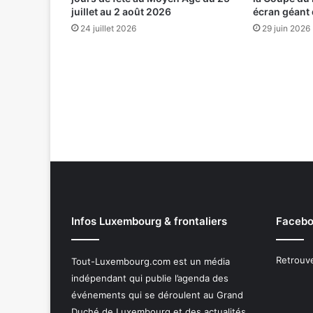
juillet au 2 août 2026
écran géant d
24 juillet 2026
29 juin 2026
Infos Luxembourg & frontaliers
Facebo
Retrouv
Tout-Luxembourg.com est un média
indépendant qui publie l’agenda des
événements qui se déroulent au Grand
Duché de Luxembourg et des actualités