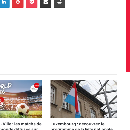
ille : les matchs de
Luxembourg : découvrez le
 monde diffusés sur
programme de la Fête nationale