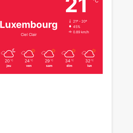
21
℃
Luxembourg
21º - 20º
45%
0.89 km/h
Ciel Clair
20
24
29
34
32
℃
℃
℃
℃
℃
jeu
ven
sam
dim
lun