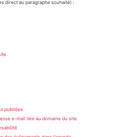
s direct au paragraphe souhaité) :
ite
ns publiées
dresse e-mail liée au domaine du site
sabilité
tion des événements dans l’agenda