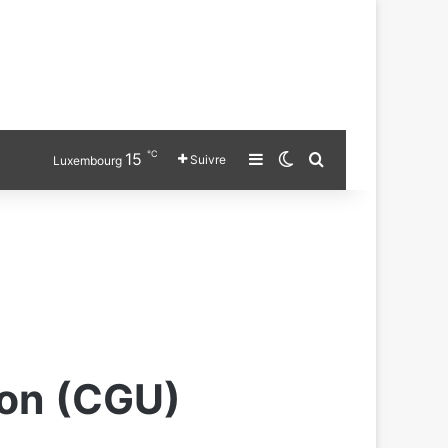
℃
15
Sidebar (barre latérale)
Switch skin
Chercher
Suivre
Luxembourg
ion (CGU)