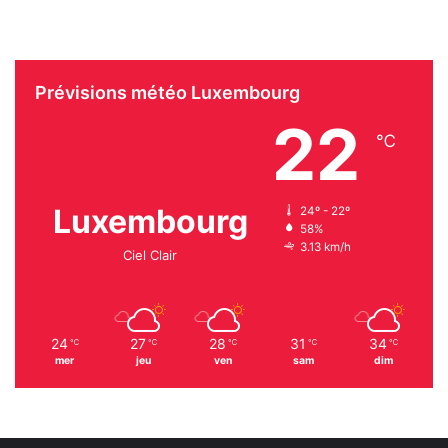
Prévisions météo Luxembourg
22
℃
Luxembourg
24º - 22º
58%
3.13 km/h
Ciel Clair
24
27
28
31
34
℃
℃
℃
℃
℃
mer
jeu
ven
sam
dim