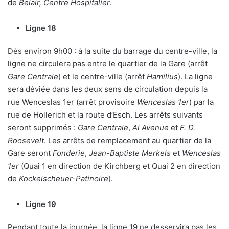
de
Belair, Centre Hospitalier
.
Ligne 18
Dès environ 9h00 : à la suite du barrage du centre-ville, la
ligne ne circulera pas entre le quartier de la Gare (arrêt
Gare Centrale
) et le centre-ville (arrêt
Hamilius
). La ligne
sera déviée dans les deux sens de circulation depuis la
rue Wenceslas 1er (arrêt provisoire
Wenceslas 1er
) par la
rue de Hollerich et la route d’Esch. Les arrêts suivants
seront supprimés :
Gare Centrale
,
Al Avenue
et
F. D.
Roosevelt
. Les arrêts de remplacement au quartier de la
Gare seront
Fonderie
,
Jean-Baptiste Merkels
et
Wenceslas
1er
(Quai 1 en direction de Kirchberg et Quai 2 en direction
de
Kockelscheuer-Patinoire
).
Ligne 19
Pendant toute la journée, la ligne 19 ne desservira pas les