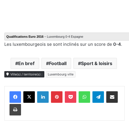
Qualifications Euro 2016
– Luxembourg 0-4 Espagne
Les luxembourgeois se sont inclinés sur un score de
0-4
.
En bref
Football
Sport & loisirs
Ville(s) / territoire(s) :
Luxembourg ville
Linkedin
Pinterest
Pocket
WhatsApp
Telegram
Partager par e-mail
Imprimer