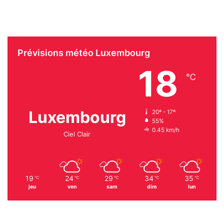
Prévisions météo Luxembourg
18
℃
Luxembourg
20º - 17º
55%
0.45 km/h
Ciel Clair
19
24
29
34
35
℃
℃
℃
℃
℃
jeu
ven
sam
dim
lun