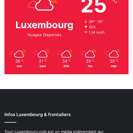
25
℃
Luxembourg
26º - 18º
32%
1.34 km/h
Nuages Dispersés
26
31
34
35
30
℃
℃
℃
℃
℃
ven
sam
dim
lun
mar
Infos Luxembourg & frontaliers
Tout-Luxembourg.com est un média indépendant qui